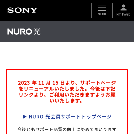
MENU
MY PAGE
よく見
2023 年 11 月 15 日より、サポートページ
をリニューアルいたしました。今後は下記
リンクより、ご利用いただきますようお願
いいたします。
▶ NURO 光会員サポートトップページ
今後ともサポート品質の向上に努めてまいります